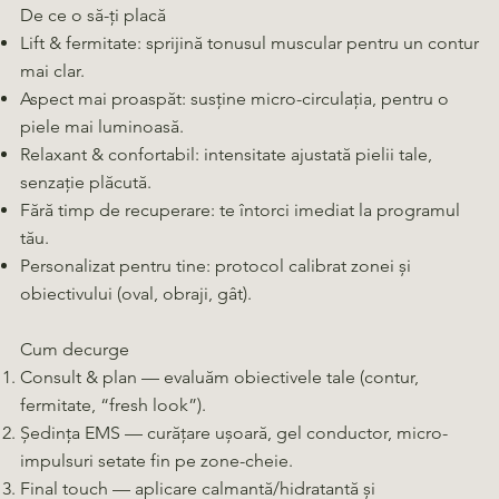
De ce o să-ți placă
Lift & fermitate: sprijină tonusul muscular pentru un contur
mai clar.
Aspect mai proaspăt: susține micro-circulația, pentru o
piele mai luminoasă.
Relaxant & confortabil: intensitate ajustată pielii tale,
senzație plăcută.
Fără timp de recuperare: te întorci imediat la programul
tău.
Personalizat pentru tine: protocol calibrat zonei și
obiectivului (oval, obraji, gât).
Cum decurge
Consult & plan — evaluăm obiectivele tale (contur,
fermitate, “fresh look”).
Ședința EMS — curățare ușoară, gel conductor, micro-
impulsuri setate fin pe zone-cheie.
Final touch — aplicare calmantă/hidratantă și