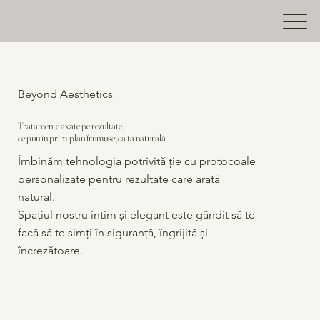
Beyond Aesthetics
Tratamente axate pe rezultate,
ce pun în prim-plan frumusețea ta naturală.
Îmbinăm tehnologia potrivită ție cu protocoale
personalizate pentru rezultate care arată
natural.
Spațiul nostru intim și elegant este gândit să te
facă să te simți în siguranță, îngrijită și
încrezătoare.