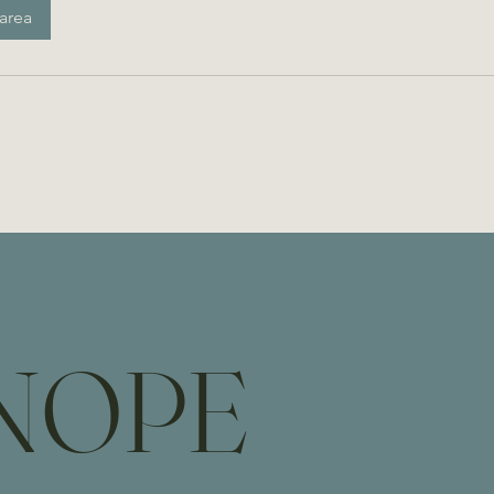
area
NOPE