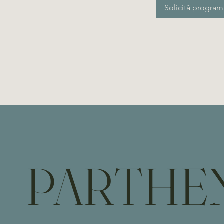
m
Solicită program
i
n
PARTHE