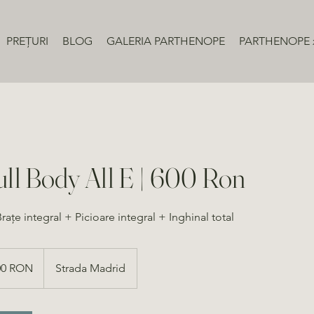
PREȚURI
BLOG
GALERIA PARTHENOPE
PARTHENOPE 
ull Body All E | 600 Ron
rațe integral + Picioare integral + Inghinal total
00 RON
Strada Madrid
ști