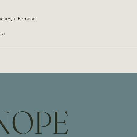
ucurești, Romania
ro
NOPE