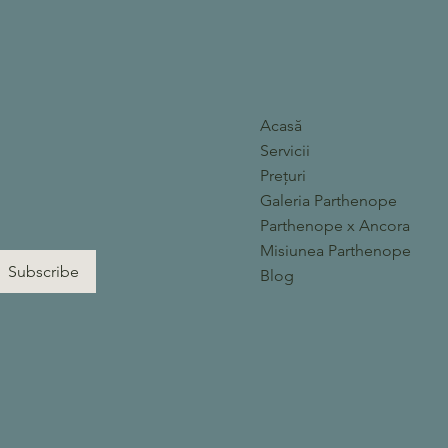
Acasă
Servicii
Prețuri
Galeria Parthenope
Parthenope x Ancora
Misiunea Parthenope
Subscribe
Blog