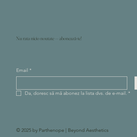
Nu rata nicio noutate — abonează-te!
Email
*
Da, doresc să mă abonez la lista dvs. de e-mail.
*
© 2025 by Parthenope | Beyond Aesthetics